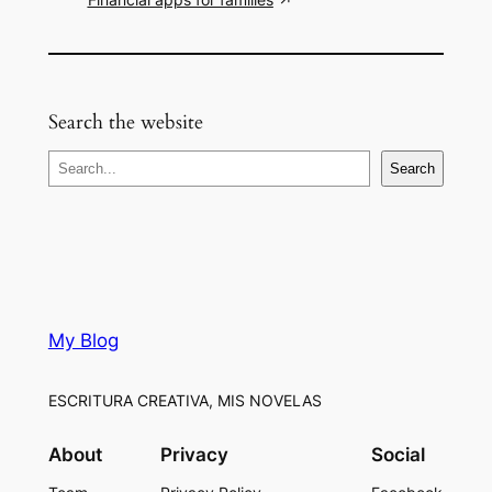
Search the website
S
Search
e
a
r
c
h
My Blog
ESCRITURA CREATIVA, MIS NOVELAS
About
Privacy
Social