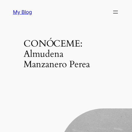
Skip
My Blog
to
content
CONÓCEME:
Almudena
Manzanero Perea