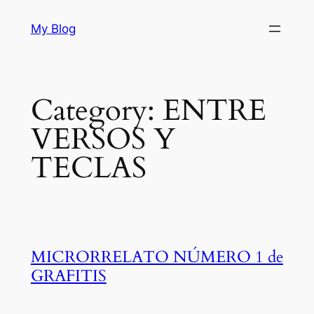
Skip
My Blog
to
content
Category:
ENTRE
VERSOS Y
TECLAS
MICRORRELATO NÚMERO 1 de
GRAFITIS